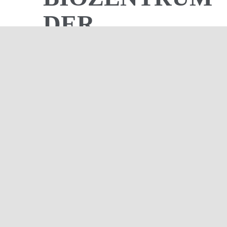
DER
CHRISTIAN-
ALBRECHTS-
UNIVERSITÄT
ZU KIEL
ZUSCHLAG FÜR
BAUSTEIN FÜR KIEL
SCIENCE CITY AUF DEM
AREAL