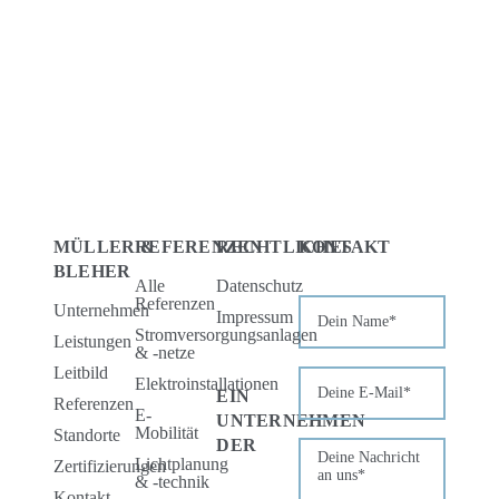
MÜLLER &
REFERENZEN
RECHTLICHES
KONTAKT
BLEHER
Alle
Datenschutz
Referenzen
Unternehmen
Impressum
Stromversorgungsanlagen
Leistungen
& -netze
Leitbild
Elektroinstallationen
EIN
Referenzen
E-
UNTERNEHMEN
Mobilität
Standorte
DER
Lichtplanung
Zertifizierungen
& -technik
Kontakt